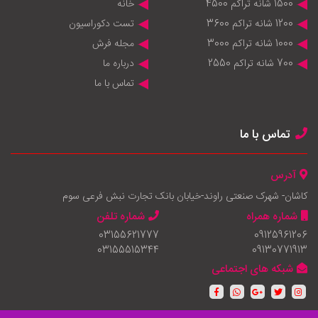
1500 شانه تراکم 4500
خانه
1200 شانه تراکم 3600
تست دکوراسیون
1000 شانه تراکم 3000
مجله فرش
700 شانه تراکم 2550
درباره ما
تماس با ما
تماس با ما
آدرس
کاشان- شهرک صنعتی راوند-خیابان بانک تجارت نبش فرعی سوم
شماره همراه
شماره تلفن
03155621777
09125961206
03155515344
09130771913
شبکه های اجتماعی