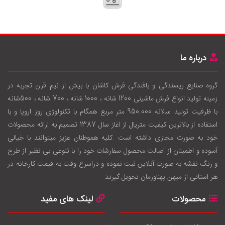
درباره ما
گروه صنایع ریسندگی و بافندگی فرش کاشان با بيش از نيم قرن تجربه در
زمينه توليد انواع فرش ماشینی 1200 شانه ، 1000 شانه ، 700 شانه ، 500شانه
با ظرفيت توليد سالانه 950.000 متر مربع همگام با تکنولوژی روز اروپا و با
استفاده از بالاترين کيفيت متريال از اغاز سال 1387 تصميم به ارائه محصولات
خود به صورت مجازی داشته است .کليه هموطنان عزيز ميتوانند با خيالی
آسوده و اطمينان از اصالت محصول سفارشات خود را با تنوعی بی نظير از طرح
و رنگ نقشه به صورت آنلاين ثبت نموده و دراسرع وقت به قيمت کارخانه در
هر استانی از ميهن پهناورمان تحويل گيرند.
محصولات
لینک های مفید