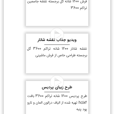
فرش 1200 شانه گل برجسته نقشه جاسمین
تراکم 3600
ویدیو جذاب نقشه شانار
نقشه شانار 1200 شانه تراکم 3600 گل
برجسته طراحی خاص از فرش ماشینی
طرح زیبای پردیس
طرح پردیس 1200 شانه تراکم 3600 بافت
hcix2 تهیه شده از الیاف درالون المان و تارو
پود پنبه