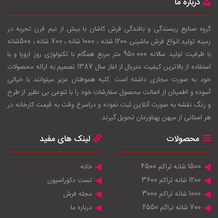
درباره ما
گروه صنایع ریسندگی و بافندگی فرش کاشان با بيش از نيم قرن تجربه در
زمينه توليد انواع فرش ماشینی 1200 شانه ، 1000 شانه ، 700 شانه ، 500شانه
با ظرفيت توليد سالانه 950.000 متر مربع همگام با تکنولوژی روز اروپا و با
استفاده از بالاترين کيفيت متريال از اغاز سال 1387 تصميم به ارائه محصولات
خود به صورت مجازی داشته است .کليه هموطنان عزيز ميتوانند با خيالی
آسوده و اطمينان از اصالت محصول سفارشات خود را با تنوعی بی نظير از طرح
و رنگ نقشه به صورت آنلاين ثبت نموده و دراسرع وقت به قيمت کارخانه در
هر استانی از ميهن پهناورمان تحويل گيرند.
محصولات
لینک های مفید
1500 شانه تراکم 4500
خانه
1200 شانه تراکم 3600
تست دکوراسیون
1000 شانه تراکم 3000
مجله فرش
700 شانه تراکم 2550
درباره ما