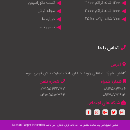
1200 شانه تراکم 3600
تست دکوراسیون
1000 شانه تراکم 3000
مجله فرش
700 شانه تراکم 2550
درباره ما
تماس با ما
تماس با ما
آدرس
کاشان- شهرک صنعتی راوند-خیابان بانک تجارت نبش فرعی سوم
شماره همراه
شماره تلفن
03155621777
09125961206
03155515344
09130771913
شبکه های اجتماعی
تمامی حقوق این وب سایت متعلق به
کارخانه فرش کاشان
می باشد.
Kashan Carpet industries