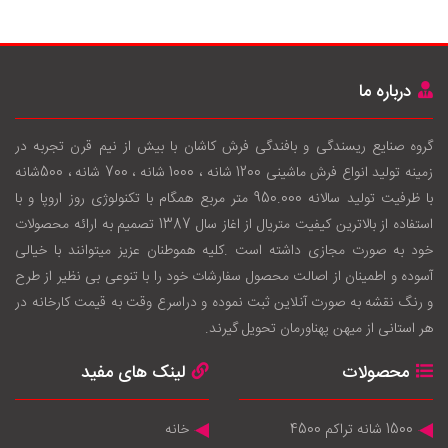
درباره ما
گروه صنایع ریسندگی و بافندگی فرش کاشان با بيش از نيم قرن تجربه در
زمينه توليد انواع فرش ماشینی 1200 شانه ، 1000 شانه ، 700 شانه ، 500شانه
با ظرفيت توليد سالانه 950.000 متر مربع همگام با تکنولوژی روز اروپا و با
استفاده از بالاترين کيفيت متريال از اغاز سال 1387 تصميم به ارائه محصولات
خود به صورت مجازی داشته است .کليه هموطنان عزيز ميتوانند با خيالی
آسوده و اطمينان از اصالت محصول سفارشات خود را با تنوعی بی نظير از طرح
و رنگ نقشه به صورت آنلاين ثبت نموده و دراسرع وقت به قيمت کارخانه در
هر استانی از ميهن پهناورمان تحويل گيرند.
محصولات
لینک های مفید
1500 شانه تراکم 4500
خانه