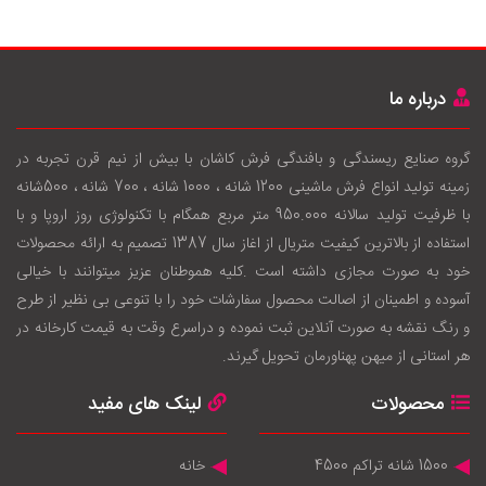
درباره ما
گروه صنایع ریسندگی و بافندگی فرش کاشان با بيش از نيم قرن تجربه در
زمينه توليد انواع فرش ماشینی 1200 شانه ، 1000 شانه ، 700 شانه ، 500شانه
با ظرفيت توليد سالانه 950.000 متر مربع همگام با تکنولوژی روز اروپا و با
استفاده از بالاترين کيفيت متريال از اغاز سال 1387 تصميم به ارائه محصولات
خود به صورت مجازی داشته است .کليه هموطنان عزيز ميتوانند با خيالی
آسوده و اطمينان از اصالت محصول سفارشات خود را با تنوعی بی نظير از طرح
و رنگ نقشه به صورت آنلاين ثبت نموده و دراسرع وقت به قيمت کارخانه در
هر استانی از ميهن پهناورمان تحويل گيرند.
محصولات
لینک های مفید
1500 شانه تراکم 4500
خانه