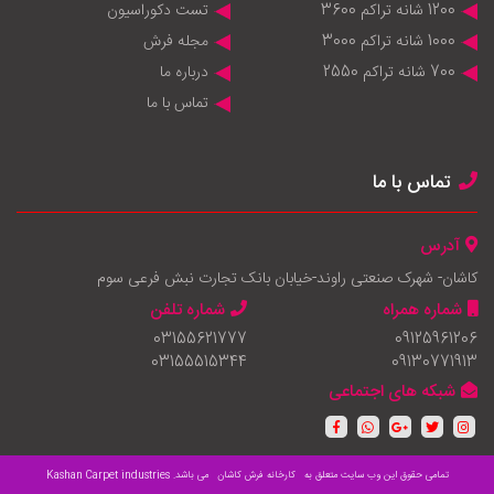
1200 شانه تراکم 3600
تست دکوراسیون
1000 شانه تراکم 3000
مجله فرش
700 شانه تراکم 2550
درباره ما
تماس با ما
تماس با ما
آدرس
کاشان- شهرک صنعتی راوند-خیابان بانک تجارت نبش فرعی سوم
شماره همراه
شماره تلفن
03155621777
09125961206
03155515344
09130771913
شبکه های اجتماعی
تمامی حقوق این وب سایت متعلق به
کارخانه فرش کاشان
می باشد.
Kashan Carpet industries