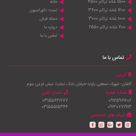
1500 شانه تراکم 4500
خانه
1200 شانه تراکم 3600
تست دکوراسیون
1000 شانه تراکم 3000
مجله فرش
700 شانه تراکم 2550
درباره ما
تماس با ما
تماس با ما
آدرس
کاشان- شهرک صنعتی راوند-خیابان بانک تجارت نبش فرعی سوم
شماره همراه
شماره تلفن
03155621777
09125961206
03155515344
09130771913
شبکه های اجتماعی