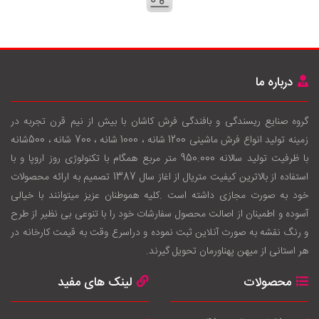
درباره ما
گروه صنایع ریسندگی و بافندگی فرش کاشان با بيش از نيم قرن تجربه در
زمينه توليد انواع فرش ماشینی 1200 شانه ، 1000 شانه ، 700 شانه ، 500شانه
با ظرفيت توليد سالانه 950.000 متر مربع همگام با تکنولوژی روز اروپا و با
استفاده از بالاترين کيفيت متريال از اغاز سال 1387 تصميم به ارائه محصولات
خود به صورت مجازی داشته است .کليه هموطنان عزيز ميتوانند با خيالی
آسوده و اطمينان از اصالت محصول سفارشات خود را با تنوعی بی نظير از طرح
و رنگ نقشه به صورت آنلاين ثبت نموده و دراسرع وقت به قيمت کارخانه در
هر استانی از ميهن پهناورمان تحويل گيرند.
محصولات
لینک های مفید