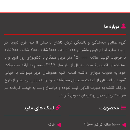
درباره ما
گروه صنایع ریسندگی و بافندگی فرش کاشان با بيش از نيم قرن تجربه در
زمينه توليد انواع فرش ماشینی 1200 شانه ، 1000 شانه ، 700 شانه ، 500شانه
با ظرفيت توليد سالانه 950.000 متر مربع همگام با تکنولوژی روز اروپا و با
استفاده از بالاترين کيفيت متريال از اغاز سال 1387 تصميم به ارائه محصولات
خود به صورت مجازی داشته است .کليه هموطنان عزيز ميتوانند با خيالی
آسوده و اطمينان از اصالت محصول سفارشات خود را با تنوعی بی نظير از طرح
و رنگ نقشه به صورت آنلاين ثبت نموده و دراسرع وقت به قيمت کارخانه در
هر استانی از ميهن پهناورمان تحويل گيرند.
محصولات
لینک های مفید
1500 شانه تراکم 4500
خانه