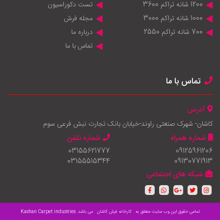
1200 شانه تراکم 3600
تست دکوراسیون
1000 شانه تراکم 3000
مجله فرش
700 شانه تراکم 2550
درباره ما
تماس با ما
تماس با ما
آدرس
کاشان- شهرک صنعتی راوند-خیابان بانک تجارت نبش فرعی سوم
شماره همراه
شماره تلفن
03155621777
09125961206
03155515344
09130771913
شبکه های اجتماعی
تمامی حقوق این وب سایت متعلق به
کارخانه فرش کاشان
می باشد.
Kashan Carpet industries