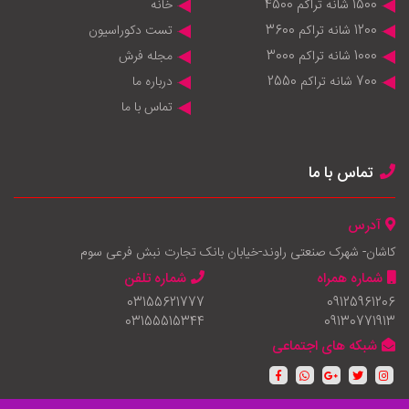
1500 شانه تراکم 4500
خانه
1200 شانه تراکم 3600
تست دکوراسیون
1000 شانه تراکم 3000
مجله فرش
700 شانه تراکم 2550
درباره ما
تماس با ما
تماس با ما
آدرس
کاشان- شهرک صنعتی راوند-خیابان بانک تجارت نبش فرعی سوم
شماره همراه
شماره تلفن
03155621777
09125961206
03155515344
09130771913
شبکه های اجتماعی