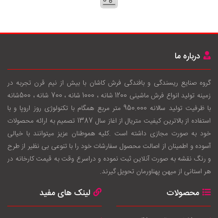
درباره ما
گروه صنایع ریسندگی و بافندگی فرش کاشان با بيش از نيم قرن تجربه در
زمينه توليد انواع فرش ماشینی 1200 شانه ، 1000 شانه ، 700 شانه ، 500شانه
با ظرفيت توليد سالانه 950.000 متر مربع همگام با تکنولوژی روز اروپا و با
استفاده از بالاترين کيفيت متريال از اغاز سال 1387 تصميم به ارائه محصولات
خود به صورت مجازی داشته است .کليه هموطنان عزيز ميتوانند با خيالی
آسوده و اطمينان از اصالت محصول سفارشات خود را با تنوعی بی نظير از طرح
و رنگ نقشه به صورت آنلاين ثبت نموده و دراسرع وقت به قيمت کارخانه در
هر استانی از ميهن پهناورمان تحويل گيرند.
محصولات
لینک های مفید