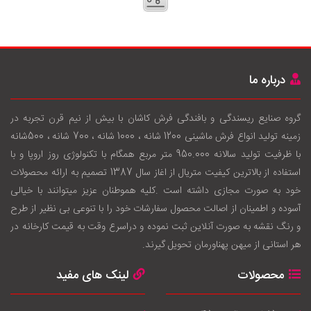
درباره ما
گروه صنایع ریسندگی و بافندگی فرش کاشان با بيش از نيم قرن تجربه در
زمينه توليد انواع فرش ماشینی 1200 شانه ، 1000 شانه ، 700 شانه ، 500شانه
با ظرفيت توليد سالانه 950.000 متر مربع همگام با تکنولوژی روز اروپا و با
استفاده از بالاترين کيفيت متريال از اغاز سال 1387 تصميم به ارائه محصولات
خود به صورت مجازی داشته است .کليه هموطنان عزيز ميتوانند با خيالی
آسوده و اطمينان از اصالت محصول سفارشات خود را با تنوعی بی نظير از طرح
و رنگ نقشه به صورت آنلاين ثبت نموده و دراسرع وقت به قيمت کارخانه در
هر استانی از ميهن پهناورمان تحويل گيرند.
محصولات
لینک های مفید