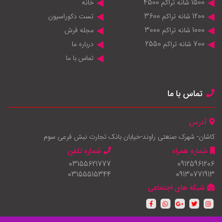
1500 شانه تراکم 4500
خانه
1200 شانه تراکم 3600
تست دکوراسیون
1000 شانه تراکم 3000
مجله فرش
700 شانه تراکم 2550
درباره ما
تماس با ما
تماس با ما
آدرس
کاشان- شهرک صنعتی راوند-خیابان بانک تجارت نبش فرعی سوم
شماره همراه
شماره تلفن
03155621777
09125961206
03155515344
09130771913
شبکه های اجتماعی