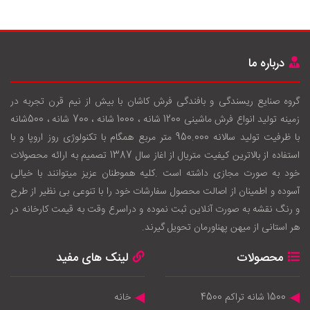
درباره ما
گروه صنایع ریسندگی و بافندگی فرش کاشان با بيش از نيم قرن تجربه در
زمينه توليد انواع فرش ماشینی 1200 شانه ، 1000 شانه ، 700 شانه ، 500شانه
با ظرفيت توليد سالانه 950.000 متر مربع همگام با تکنولوژی روز اروپا و با
استفاده از بالاترين کيفيت متريال از اغاز سال 1387 تصميم به ارائه محصولات
خود به صورت مجازی داشته است .کليه هموطنان عزيز ميتوانند با خيالی
آسوده و اطمينان از اصالت محصول سفارشات خود را با تنوعی بی نظير از طرح
و رنگ نقشه به صورت آنلاين ثبت نموده و دراسرع وقت به قيمت کارخانه در
هر استانی از ميهن پهناورمان تحويل گيرند.
محصولات
لینک های مفید
1500 شانه تراکم 4500
خانه