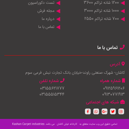
1200 شانه تراکم 3600
تست دکوراسیون
1000 شانه تراکم 3000
مجله فرش
700 شانه تراکم 2550
درباره ما
تماس با ما
تماس با ما
آدرس
کاشان- شهرک صنعتی راوند-خیابان بانک تجارت نبش فرعی سوم
شماره همراه
شماره تلفن
03155621777
09125961206
03155515344
09130771913
شبکه های اجتماعی
تمامی حقوق این وب سایت متعلق به
کارخانه فرش کاشان
می باشد.
Kashan Carpet industries