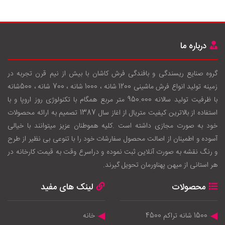
درباره ما
گروه صنایع ریسندگی و بافندگی فرش کاشان با بيش از نيم قرن تجربه در
زمينه توليد انواع فرش ماشینی 1200 شانه ، 1000 شانه ، 700 شانه ، 500شانه
با ظرفيت توليد سالانه 950.000 متر مربع همگام با تکنولوژی روز اروپا و با
استفاده از بالاترين کيفيت متريال از اغاز سال 1387 تصميم به ارائه محصولات
خود به صورت مجازی داشته است .کليه هموطنان عزيز ميتوانند با خيالی
آسوده و اطمينان از اصالت محصول سفارشات خود را با تنوعی بی نظير از طرح
و رنگ نقشه به صورت آنلاين ثبت نموده و دراسرع وقت به قيمت کارخانه در
هر استانی از ميهن پهناورمان تحويل گيرند.
محصولات
لینک های مفید
1500 شانه تراکم 4500
خانه