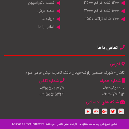
1200 شانه تراکم 3600
تست دکوراسیون
1000 شانه تراکم 3000
مجله فرش
700 شانه تراکم 2550
درباره ما
تماس با ما
تماس با ما
آدرس
کاشان- شهرک صنعتی راوند-خیابان بانک تجارت نبش فرعی سوم
شماره همراه
شماره تلفن
03155621777
09125961206
03155515344
09130771913
شبکه های اجتماعی
تمامی حقوق این وب سایت متعلق به
کارخانه فرش کاشان
می باشد.
Kashan Carpet industries