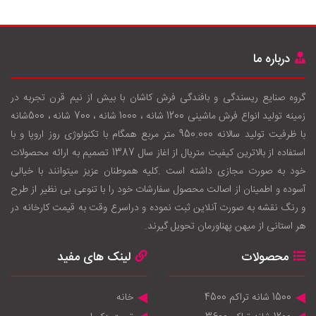
درباره ما
گروه صنایع ریسندگی و بافندگی فرش کاشان با بيش از نيم قرن تجربه در
زمينه توليد انواع فرش ماشینی 1200 شانه ، 1000 شانه ، 700 شانه ، 500شانه
با ظرفيت توليد سالانه 950.000 متر مربع همگام با تکنولوژی روز اروپا و با
استفاده از بالاترين کيفيت متريال از اغاز سال 1387 تصميم به ارائه محصولات
خود به صورت مجازی داشته است .کليه هموطنان عزيز ميتوانند با خيالی
آسوده و اطمينان از اصالت محصول سفارشات خود را با تنوعی بی نظير از طرح
و رنگ نقشه به صورت آنلاين ثبت نموده و دراسرع وقت به قيمت کارخانه در
هر استانی از ميهن پهناورمان تحويل گيرند.
محصولات
لینک های مفید
1500 شانه تراکم 4500
خانه