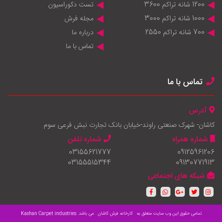
1200 شانه تراکم 3600
تست دکوراسیون
1000 شانه تراکم 3000
مجله فرش
700 شانه تراکم 2550
درباره ما
تماس با ما
تماس با ما
آدرس
کاشان- شهرک صنعتی راوند-خیابان بانک تجارت نبش فرعی سوم
شماره همراه
شماره تلفن
03155621777
09125961206
03155515344
09130771913
شبکه های اجتماعی
تمامی حقوق این وب سایت متعلق به
کارخانه فرش کاشان
می باشد.
Kashan Carpet industries