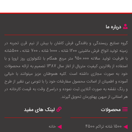
درباره ما
گروه صنایع ریسندگی و بافندگی فرش کاشان با بيش از نيم قرن تجربه در
زمينه توليد انواع فرش ماشینی 1200 شانه ، 1000 شانه ، 700 شانه ، 500شانه
با ظرفيت توليد سالانه 950.000 متر مربع همگام با تکنولوژی روز اروپا و با
استفاده از بالاترين کيفيت متريال از اغاز سال 1387 تصميم به ارائه محصولات
خود به صورت مجازی داشته است .کليه هموطنان عزيز ميتوانند با خيالی
آسوده و اطمينان از اصالت محصول سفارشات خود را با تنوعی بی نظير از طرح
و رنگ نقشه به صورت آنلاين ثبت نموده و دراسرع وقت به قيمت کارخانه در
هر استانی از ميهن پهناورمان تحويل گيرند.
محصولات
لینک های مفید
1500 شانه تراکم 4500
خانه