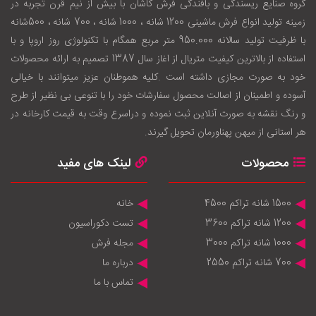
گروه صنایع ریسندگی و بافندگی فرش کاشان با بيش از نيم قرن تجربه در
زمينه توليد انواع فرش ماشینی 1200 شانه ، 1000 شانه ، 700 شانه ، 500شانه
با ظرفيت توليد سالانه 950.000 متر مربع همگام با تکنولوژی روز اروپا و با
استفاده از بالاترين کيفيت متريال از اغاز سال 1387 تصميم به ارائه محصولات
خود به صورت مجازی داشته است .کليه هموطنان عزيز ميتوانند با خيالی
آسوده و اطمينان از اصالت محصول سفارشات خود را با تنوعی بی نظير از طرح
و رنگ نقشه به صورت آنلاين ثبت نموده و دراسرع وقت به قيمت کارخانه در
هر استانی از ميهن پهناورمان تحويل گيرند.
محصولات
لینک های مفید
1500 شانه تراکم 4500
خانه
1200 شانه تراکم 3600
تست دکوراسیون
1000 شانه تراکم 3000
مجله فرش
700 شانه تراکم 2550
درباره ما
تماس با ما