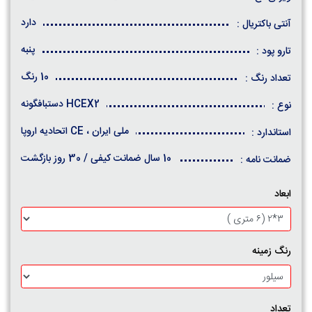
دارد
آنتی باکتریال :
پنبه
تارو پود :
10 رنگ
تعداد رنگ :
HCEX2 دستبافگونه
نوع :
ملی ایران ، CE اتحادیه اروپا
استاندارد :
10 سال ضمانت کیفی / 30 روز بازگشت
ضمانت نامه :
ابعاد
رنگ زمینه
تعداد