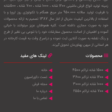
زمينه توليد انواع فرش ماشینی 1200 شانه ، 1000 شانه ، 700 شانه ، 500شانه
با ظرفيت توليد سالانه 950.000 متر مربع همگام با تکنولوژی روز اروپا و با
استفاده از بالاترين کيفيت متريال از اغاز سال 1387 تصميم به ارائه محصولات
خود به صورت مجازی داشته است .کليه هموطنان عزيز ميتوانند با خيالی
آسوده و اطمينان از اصالت محصول سفارشات خود را با تنوعی بی نظير از طرح
و رنگ نقشه به صورت آنلاين ثبت نموده و دراسرع وقت به قيمت کارخانه در
هر استانی از ميهن پهناورمان تحويل گيرند.
محصولات
لینک های مفید
1500 شانه تراکم 4500
خانه
1200 شانه تراکم 3600
تست دکوراسیون
1000 شانه تراکم 3000
مجله فرش
700 شانه تراکم 2550
درباره ما
تماس با ما