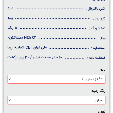
دارد
آنتی باکتریال :
پنبه
تارو پود :
10 رنگ
تعداد رنگ :
HCEX2 دستبافگونه
نوع :
ملی ایران ، CE اتحادیه اروپا
استاندارد :
10 سال ضمانت کیفی / 30 روز بازگشت
ضمانت نامه :
ابعاد
رنگ زمینه
تعداد