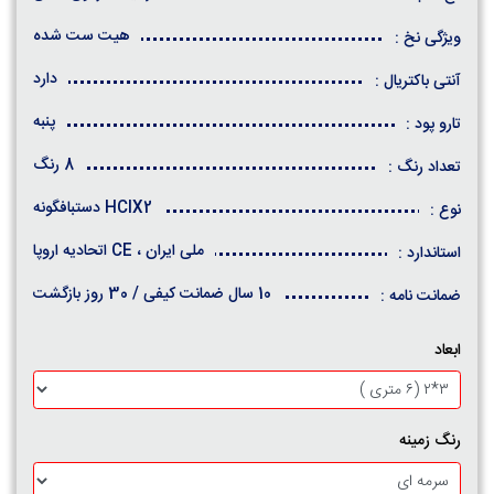
هیت ست شده
ویژگی نخ :
دارد
آنتی باکتریال :
پنبه
تارو پود :
8 رنگ
تعداد رنگ :
HCIX2 دستبافگونه
نوع :
ملی ایران ، CE اتحادیه اروپا
استاندارد :
10 سال ضمانت کیفی / 30 روز بازگشت
ضمانت نامه :
ابعاد
رنگ زمینه