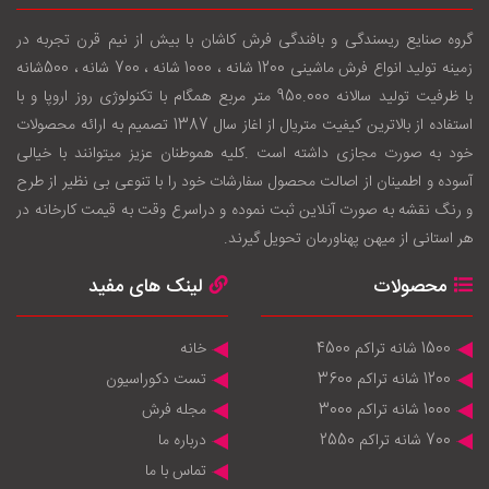
گروه صنایع ریسندگی و بافندگی فرش کاشان با بيش از نيم قرن تجربه در
زمينه توليد انواع فرش ماشینی 1200 شانه ، 1000 شانه ، 700 شانه ، 500شانه
با ظرفيت توليد سالانه 950.000 متر مربع همگام با تکنولوژی روز اروپا و با
استفاده از بالاترين کيفيت متريال از اغاز سال 1387 تصميم به ارائه محصولات
خود به صورت مجازی داشته است .کليه هموطنان عزيز ميتوانند با خيالی
آسوده و اطمينان از اصالت محصول سفارشات خود را با تنوعی بی نظير از طرح
و رنگ نقشه به صورت آنلاين ثبت نموده و دراسرع وقت به قيمت کارخانه در
هر استانی از ميهن پهناورمان تحويل گيرند.
محصولات
لینک های مفید
1500 شانه تراکم 4500
خانه
1200 شانه تراکم 3600
تست دکوراسیون
1000 شانه تراکم 3000
مجله فرش
700 شانه تراکم 2550
درباره ما
تماس با ما