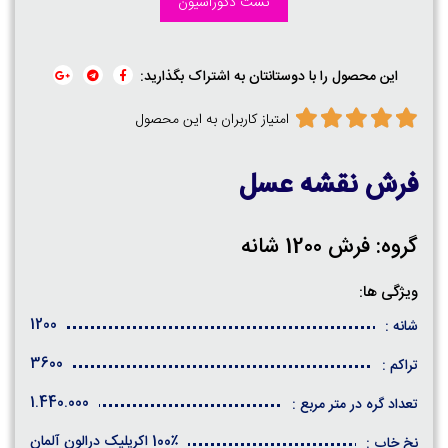
تست دکوراسیون
این محصول را با دوستانتان به اشتراک بگذارید:
امتیاز کاربران به این محصول
فرش نقشه عسل
گروه: فرش 1200 شانه
ویژگی ها:
1200
شانه :
3600
تراکم :
1.440.000
تعداد گره در متر مربع :
100٪ اکریلیک درالون آلمان
نخ خاب :