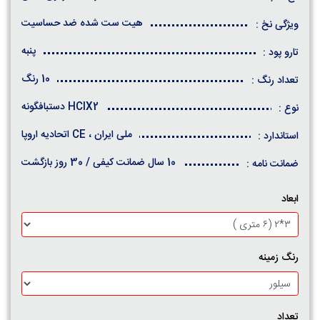
هیت ست شده ضد حساسیت
ویژگی نخ :
پنبه
تارو پود :
10 رنگ
تعداد رنگ :
HCIX2 دستبافگونه
نوع :
ملی ایران ، CE اتحادیه اروپا
استاندارد :
10 سال ضمانت کیفی / 30 روز بازگشت
ضمانت نامه :
ابعاد
رنگ زمینه
تعداد