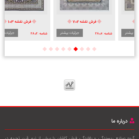
فرش نقشه 702
فرش نقشه 103
جزئیات بیشتر
جزئیات بیشتر
شناسه :
2806
شناسه :
2802
درباره ما
گروه صنایع ریسندگی و بافندگی فرش کاشان با بيش از نيم قرن تجربه در