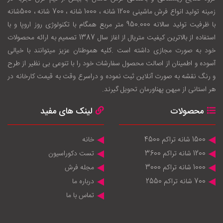
زمينه توليد انواع فرش ماشینی 1200 شانه ، 1000 شانه ، 700 شانه ، 500شانه
با ظرفيت توليد سالانه 950.000 متر مربع همگام با تکنولوژی روز اروپا و با
استفاده از بالاترين کيفيت متريال از اغاز سال 1387 تصميم به ارائه محصولات
خود به صورت مجازی داشته است .کليه هموطنان عزيز ميتوانند با خيالی
آسوده و اطمينان از اصالت محصول سفارشات خود را با تنوعی بی نظير از طرح
و رنگ نقشه به صورت آنلاين ثبت نموده و دراسرع وقت به قيمت کارخانه در
هر استانی از ميهن پهناورمان تحويل گيرند.
محصولات
لینک های مفید
1500 شانه تراکم 4500
خانه
1200 شانه تراکم 3600
تست دکوراسیون
1000 شانه تراکم 3000
مجله فرش
700 شانه تراکم 2550
درباره ما
تماس با ما