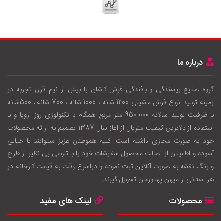
درباره ما
گروه صنایع ریسندگی و بافندگی فرش کاشان با بيش از نيم قرن تجربه در
زمينه توليد انواع فرش ماشینی 1200 شانه ، 1000 شانه ، 700 شانه ، 500شانه
با ظرفيت توليد سالانه 950.000 متر مربع همگام با تکنولوژی روز اروپا و با
استفاده از بالاترين کيفيت متريال از اغاز سال 1387 تصميم به ارائه محصولات
خود به صورت مجازی داشته است .کليه هموطنان عزيز ميتوانند با خيالی
آسوده و اطمينان از اصالت محصول سفارشات خود را با تنوعی بی نظير از طرح
و رنگ نقشه به صورت آنلاين ثبت نموده و دراسرع وقت به قيمت کارخانه در
هر استانی از ميهن پهناورمان تحويل گيرند.
محصولات
لینک های مفید