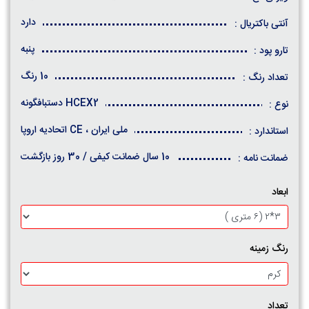
دارد
آنتی باکتریال :
پنبه
تارو پود :
10 رنگ
تعداد رنگ :
HCEX2 دستبافگونه
نوع :
ملی ایران ، CE اتحادیه اروپا
استاندارد :
10 سال ضمانت کیفی / 30 روز بازگشت
ضمانت نامه :
ابعاد
رنگ زمینه
تعداد