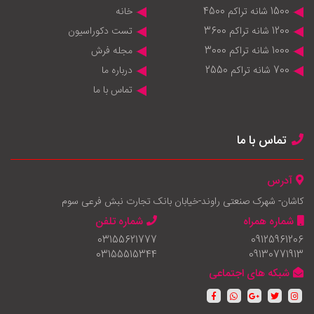
1500 شانه تراکم 4500
خانه
1200 شانه تراکم 3600
تست دکوراسیون
1000 شانه تراکم 3000
مجله فرش
700 شانه تراکم 2550
درباره ما
تماس با ما
تماس با ما
آدرس
کاشان- شهرک صنعتی راوند-خیابان بانک تجارت نبش فرعی سوم
شماره همراه
شماره تلفن
03155621777
09125961206
03155515344
09130771913
شبکه های اجتماعی