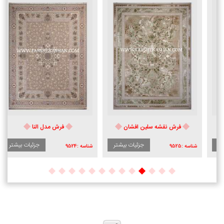
فرش نقشه سلین افشان
فرش مدل النا
جزئیات بیشتر
جزئیات بیشتر
شناسه :
9525
شناسه :
9524