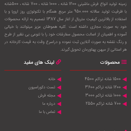
زمينه توليد انواع فرش ماشینی 1200 شانه ، 1000 شانه ، 700 شانه ، 500شانه
با ظرفيت توليد سالانه 950.000 متر مربع همگام با تکنولوژی روز اروپا و با
استفاده از بالاترين کيفيت متريال از اغاز سال 1387 تصميم به ارائه محصولات
خود به صورت مجازی داشته است .کليه هموطنان عزيز ميتوانند با خيالی
آسوده و اطمينان از اصالت محصول سفارشات خود را با تنوعی بی نظير از طرح
و رنگ نقشه به صورت آنلاين ثبت نموده و دراسرع وقت به قيمت کارخانه در
هر استانی از ميهن پهناورمان تحويل گيرند.
محصولات
لینک های مفید
1500 شانه تراکم 4500
خانه
1200 شانه تراکم 3600
تست دکوراسیون
1000 شانه تراکم 3000
مجله فرش
700 شانه تراکم 2550
درباره ما
تماس با ما