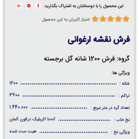
این محصول را با دوستانتان به اشتراک بگذارید:
امتیاز کاربران به این محصول
فرش نقشه ارغوانی
گروه: فرش 1200 شانه گل برجسته
ویژگی ها:
1200
شانه :
3600
تراکم :
1.440.000
تعداد گره در متر مربع :
100٪ اکریلیک درالون آلمان
نخ خاب :
هیت ست شده
ویژگی نخ :