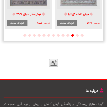
فرش نقشه گل تارا
فرش مدل مارال 1236
جزئیات بیشتر
جزئیات بیشتر
شناسه :
9528
شناسه :
9504
درباره ما
گروه صنایع ریسندگی و بافندگی فرش کاشان با بيش از نيم قرن تجربه در