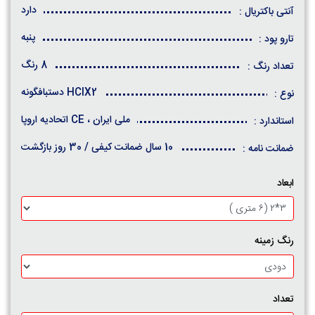
دارد
آنتی باکتریال :
پنبه
تارو پود :
8 رنگ
تعداد رنگ :
HCIX2 دستبافگونه
نوع :
ملی ایران ، CE اتحادیه اروپا
استاندارد :
10 سال ضمانت کیفی / 30 روز بازگشت
ضمانت نامه :
ابعاد
رنگ زمینه
تعداد