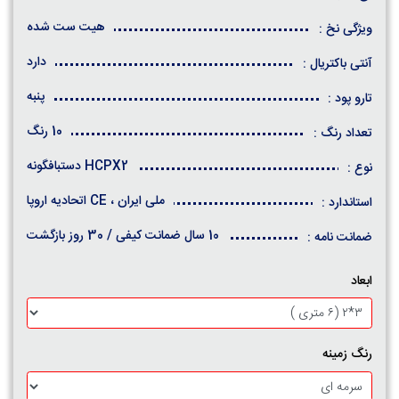
هیت ست شده
ویژگی نخ :
دارد
آنتی باکتریال :
پنبه
تارو پود :
10 رنگ
تعداد رنگ :
HCPX2 دستبافگونه
نوع :
ملی ایران ، CE اتحادیه اروپا
استاندارد :
10 سال ضمانت کیفی / 30 روز بازگشت
ضمانت نامه :
ابعاد
رنگ زمینه