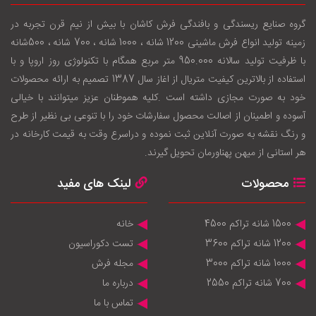
گروه صنایع ریسندگی و بافندگی فرش کاشان با بيش از نيم قرن تجربه در
زمينه توليد انواع فرش ماشینی 1200 شانه ، 1000 شانه ، 700 شانه ، 500شانه
با ظرفيت توليد سالانه 950.000 متر مربع همگام با تکنولوژی روز اروپا و با
استفاده از بالاترين کيفيت متريال از اغاز سال 1387 تصميم به ارائه محصولات
خود به صورت مجازی داشته است .کليه هموطنان عزيز ميتوانند با خيالی
آسوده و اطمينان از اصالت محصول سفارشات خود را با تنوعی بی نظير از طرح
و رنگ نقشه به صورت آنلاين ثبت نموده و دراسرع وقت به قيمت کارخانه در
هر استانی از ميهن پهناورمان تحويل گيرند.
محصولات
لینک های مفید
1500 شانه تراکم 4500
خانه
1200 شانه تراکم 3600
تست دکوراسیون
1000 شانه تراکم 3000
مجله فرش
700 شانه تراکم 2550
درباره ما
تماس با ما