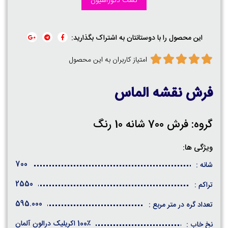
تست دکوراسیون
این محصول را با دوستانتان به اشتراک بگذارید:
امتیاز کاربران به این محصول
فرش نقشه الماس
گروه: فرش 700 شانه 10 رنگ
ویژگی ها:
700
شانه :
2550
تراکم :
595.000
تعداد گره در متر مربع :
100٪ اکریلیک درالون آلمان
نخ خاب :