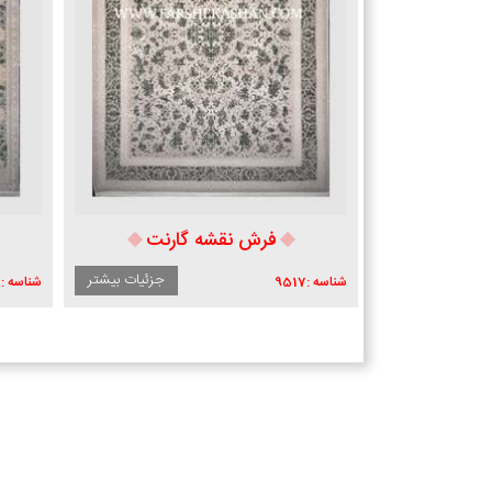
رش نقشه گارنت
فرش نقشه اوپال
جزئیات بیشتر
جزئیات بیشتر
شناسه :
9516