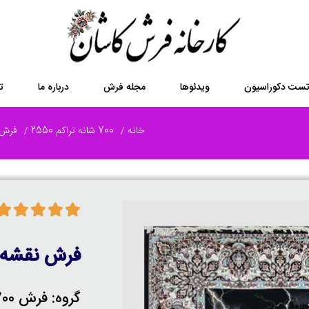
ست دکوراسیون
ویدئوها
مجله فرش
درباره ما
ت
خانه
700 شانه تراکم 2550
فرش 700 شانه 8 
فرش نقشه 
گروه: فرش 700 شانه 8 رنگ