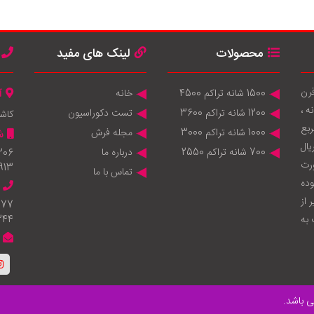
محصولات
لینک های مفید
قرن
1500 شانه تراکم 4500
خانه
آ
 ماشینی 1200 شانه ، 1000 شانه ،
1200 شانه تراکم 3600
تست دکوراسیون
کاش
انه 950.000 متر مربع
1000 شانه تراکم 3000
مجله فرش
ش
يال
700 شانه تراکم 2550
درباره ما
206
ورت
913
تماس با ما
وده
 از
777
به
344
 باشد.