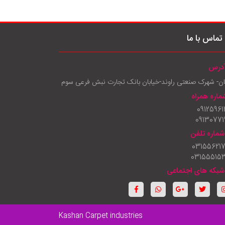
تماس با ما
درس
ان- شهرک صنعتی راوند-خیابان بانک تجارت نبش فرعی سوم
ماره همراه
09125961
09130771
شماره تلفن
03155621
03155515
شبکه های اجتماعی
Kashan Carpet industries