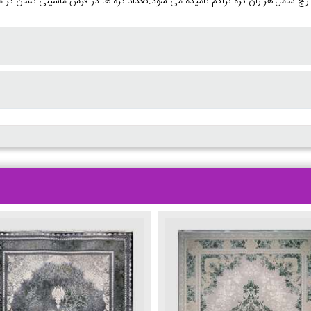
رج شامل هزاران گره تراکم نامیده می شود.تعداد گره ها در فرش ماشینی نشان گر م