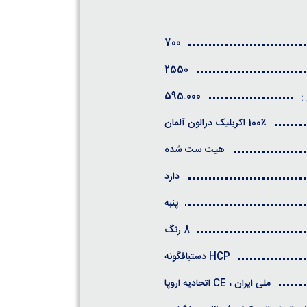
700
2550
595.000
:
100٪ اکریلیک درالون آلمان
هیت ست شده
دارد
پنبه
8 رنگ
HCP دستبافگونه
ملی ایران ، CE اتحادیه اروپا