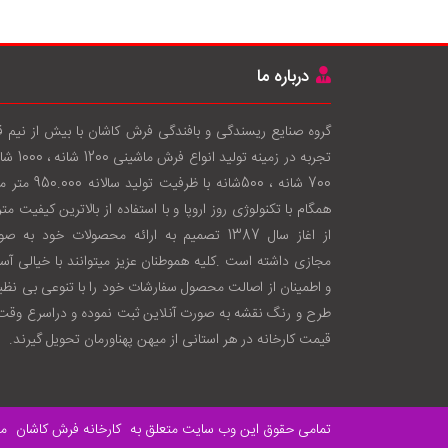
درباره ما
گروه صنایع ریسندگی و بافندگی فرش کاشان با بيش از نيم 
تجربه در زمينه توليد انواع فرش
700 شانه ، 500شانه با ظرفيت توليد سال
همگام با تکنولوژی روز اروپا و با استفاده از بالاترين کيفيت متر
از اغاز سال 1387 تصميم به ارائه محصولات خود به ص
مجازی داشته است .کليه هموطنان عزيز ميتوانند با خيالی آس
و اطمينان از اصالت محصول سفارشات خود را با تنوعی بی نظير
طرح و رنگ نقشه به صورت آنلاين ثبت نموده و دراسرع وقت 
قيمت کارخانه در هر استانی از ميهن پهناورمان تحويل گيرند.
تمامی حقوق این وب سایت متعلق به
کارخانه فرش کاشان
می