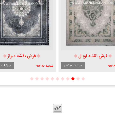
فرش نقشه میراژ
فرش مدل 
جزئیات بیشتر
شناسه :
9515
شناسه :
9505