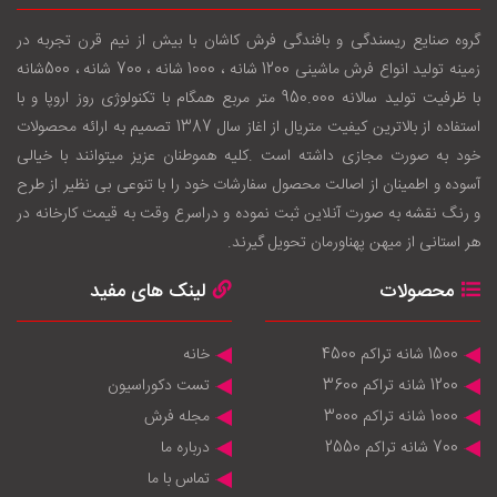
گروه صنایع ریسندگی و بافندگی فرش کاشان با بيش از نيم قرن تجربه در
زمينه توليد انواع فرش ماشینی 1200 شانه ، 1000 شانه ، 700 شانه ، 500شانه
با ظرفيت توليد سالانه 950.000 متر مربع همگام با تکنولوژی روز اروپا و با
استفاده از بالاترين کيفيت متريال از اغاز سال 1387 تصميم به ارائه محصولات
خود به صورت مجازی داشته است .کليه هموطنان عزيز ميتوانند با خيالی
آسوده و اطمينان از اصالت محصول سفارشات خود را با تنوعی بی نظير از طرح
و رنگ نقشه به صورت آنلاين ثبت نموده و دراسرع وقت به قيمت کارخانه در
هر استانی از ميهن پهناورمان تحويل گيرند.
محصولات
لینک های مفید
1500 شانه تراکم 4500
خانه
1200 شانه تراکم 3600
تست دکوراسیون
1000 شانه تراکم 3000
مجله فرش
700 شانه تراکم 2550
درباره ما
تماس با ما