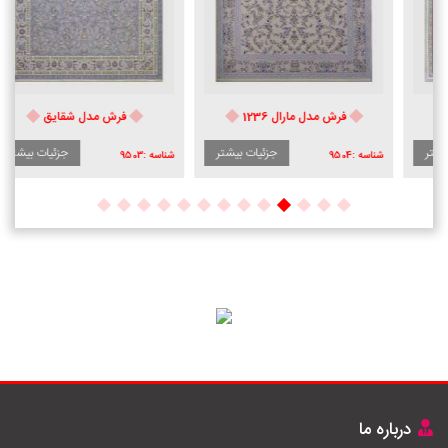
فرش مدل مارال 1236
فرش مدل شقایق
جزئیات بیشتر
جزئیات بیشتر
شناسه :
9504
شناسه :
9503
درباره ما