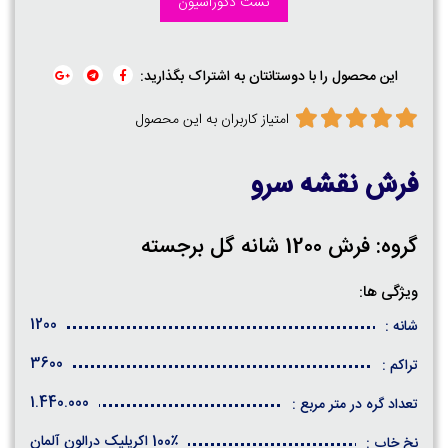
تست دکوراسیون
این محصول را با دوستانتان به اشتراک بگذارید:
امتیاز کاربران به این محصول
فرش نقشه سرو
گروه: فرش 1200 شانه گل برجسته
ویژگی ها:
1200
شانه :
3600
تراکم :
1.440.000
تعداد گره در متر مربع :
100٪ اکریلیک درالون آلمان
نخ خاب :