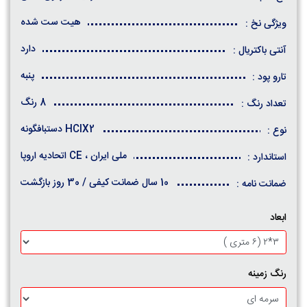
هیت ست شده
ویژگی نخ :
دارد
آنتی باکتریال :
پنبه
تارو پود :
8 رنگ
تعداد رنگ :
HCIX2 دستبافگونه
نوع :
ملی ایران ، CE اتحادیه اروپا
استاندارد :
10 سال ضمانت کیفی / 30 روز بازگشت
ضمانت نامه :
ابعاد
رنگ زمینه