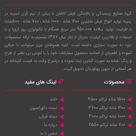
گروه صنایع ریسندگی و بافندگی فرش کاشان با بيش از نيم قرن تجربه در
زمينه توليد انواع فرش ماشینی 1200 شانه ، 1000 شانه ، 700 شانه ، 500شانه
با ظرفيت توليد سالانه 950.000 متر مربع همگام با تکنولوژی روز اروپا و با
استفاده از بالاترين کيفيت متريال از اغاز سال 1387 تصميم به ارائه محصولات
خود به صورت مجازی داشته است .کليه هموطنان عزيز ميتوانند با خيالی
آسوده و اطمينان از اصالت محصول سفارشات خود را با تنوعی بی نظير از طرح
و رنگ نقشه به صورت آنلاين ثبت نموده و دراسرع وقت به قيمت کارخانه در
هر استانی از ميهن پهناورمان تحويل گيرند.
محصولات
لینک های مفید
1500 شانه تراکم 4500
خانه
1200 شانه تراکم 3600
تست دکوراسیون
1000 شانه تراکم 3000
مجله فرش
700 شانه تراکم 2550
درباره ما
تماس با ما