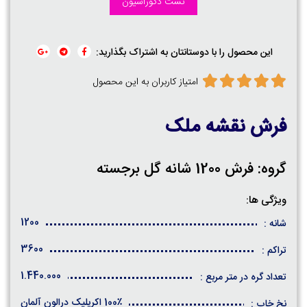
تست دکوراسیون
این محصول را با دوستانتان به اشتراک بگذارید:
امتیاز کاربران به این محصول
فرش نقشه ملک
گروه: فرش 1200 شانه گل برجسته
ویژگی ها:
1200
شانه :
3600
تراکم :
1.440.000
تعداد گره در متر مربع :
100٪ اکریلیک درالون آلمان
نخ خاب :