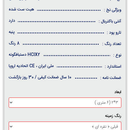
هیت ست شده
ویژگی نخ :
دارد
آنتی باکتریال :
پنبه
تارو پود :
8 رنگ
تعداد رنگ :
HCIX2 دستبافگونه
نوع :
ملی ایران ، CE اتحادیه اروپا
استاندارد :
10 سال ضمانت کیفی / 30 روز بازگشت
ضمانت نامه :
ابعاد
رنگ زمینه