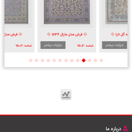
فرش مدل مارال 1236
فرش مدل شقایق
جزئیات بیشتر
جزئیات بیشتر
شناسه :
9504
شناسه :
9503
درباره ما