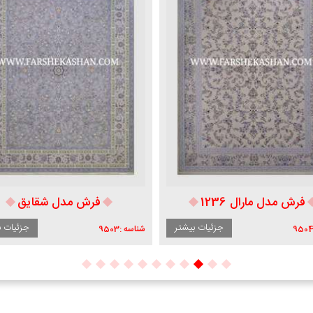
فرش مدل شقایق
فرش مدل تندیس
جزئیات بیشتر
جزئیات ب
950
شناسه :
9502