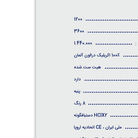
1200
3600
1.440.000
:
100٪ اکریلیک درالون آلمان
هیت ست شده
دارد
پنبه
8 رنگ
HCIX2 دستبافگونه
ملی ایران ، CE اتحادیه اروپا