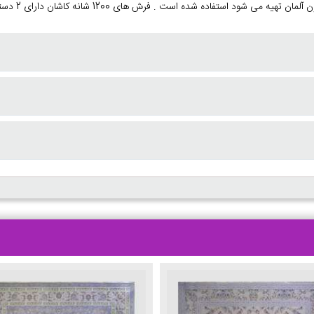
 شده است . فرش های 1200 شانه کاشان دارای 2 دسته ساده و گل برجسته هستند .