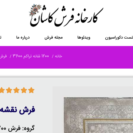
ست دکوراسیون
ویدئوها
مجله فرش
درباره ما
ت
خانه
1200 شانه تراکم 3600
فرش 1200 شانه گل ب
فرش نقشه 
گروه: فرش 1200 شانه گل برجسته