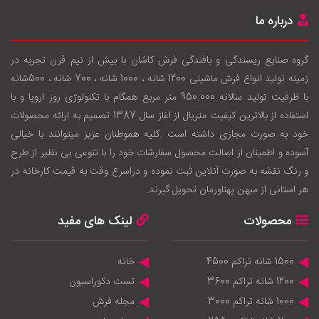
درباره ما
گروه صنایع ریسندگی و بافندگی فرش کاشان با بيش از نيم قرن تجربه در
زمينه توليد انواع فرش ماشینی 1200 شانه ، 1000 شانه ، 700 شانه ، 500شانه
با ظرفيت توليد سالانه 950.000 متر مربع همگام با تکنولوژی روز اروپا و با
استفاده از بالاترين کيفيت متريال از اغاز سال 1387 تصميم به ارائه محصولات
خود به صورت مجازی داشته است .کليه هموطنان عزيز ميتوانند با خيالی
آسوده و اطمينان از اصالت محصول سفارشات خود را با تنوعی بی نظير از طرح
و رنگ نقشه به صورت آنلاين ثبت نموده و دراسرع وقت به قيمت کارخانه در
هر استانی از ميهن پهناورمان تحويل گيرند.
محصولات
لینک های مفید
1500 شانه تراکم 4500
خانه
1200 شانه تراکم 3600
تست دکوراسیون
1000 شانه تراکم 3000
مجله فرش