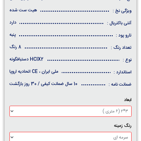
هیت ست شده
ویژگی نخ :
دارد
آنتی باکتریال :
پنبه
تارو پود :
8 رنگ
تعداد رنگ :
HCIX2 دستبافگونه
نوع :
ملی ایران ، CE اتحادیه اروپا
استاندارد :
10 سال ضمانت کیفی / 30 روز بازگشت
ضمانت نامه :
ابعاد
رنگ زمینه