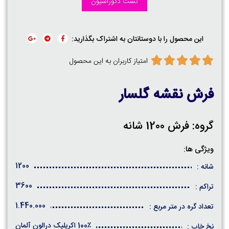
تست دکوراسیون
این محصول را با دوستانتان به اشتراک بگذارید:
امتیاز کاربران به این محصول
فرش نقشه گلسار
گروه: فرش 1200 شانه
ویژگی ها:
1200
شانه :
3600
تراکم :
1.440.000
تعداد گره در متر مربع :
100٪ اکریلیک درالون آلمان
نخ خاب :