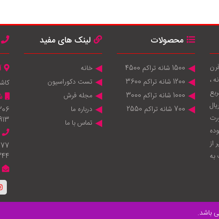
محصولات
لینک های مفید
قرن
1500 شانه تراکم 4500
خانه
آ
 ماشینی 1200 شانه ، 1000 شانه ،
1200 شانه تراکم 3600
تست دکوراسیون
کاش
انه 950.000 متر مربع
1000 شانه تراکم 3000
مجله فرش
ش
يال
700 شانه تراکم 2550
درباره ما
206
ورت
913
تماس با ما
وده
 از
777
به
344
 باشد.