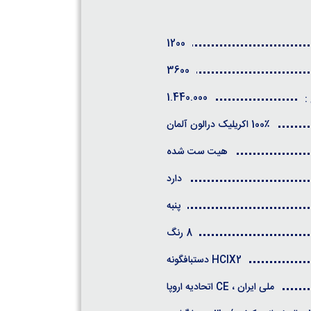
1200
3600
1.440.000
:
100٪ اکریلیک درالون آلمان
هیت ست شده
دارد
پنبه
8 رنگ
HCIX2 دستبافگونه
ملی ایران ، CE اتحادیه اروپا