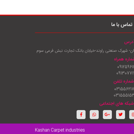
تماس با ما
درس
ان- شهرک صنعتی راوند-خیابان بانک تجارت نبش فرعی سوم
ماره همراه
09125961
09130771
شماره تلفن
03155621
03155515
شبکه های اجتماعی
Kashan Carpet industries