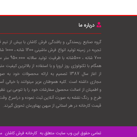
درباره ما
گروه صنایع ریسندگی و بافندگی فرش کاشان با بيش از نيم 
تجربه در زمينه توليد انواع فرش
700 شانه ، 500شانه با ظرفيت توليد سال
همگام با تکنولوژی روز اروپا و با استفاده از بالاترين کيفيت متر
از اغاز سال 1387 تصميم به ارائه محصولات خود به ص
مجازی داشته است .کليه هموطنان عزيز ميتوانند با خيالی آس
و اطمينان از اصالت محصول سفارشات خود را با تنوعی بی نظير
طرح و رنگ نقشه به صورت آنلاين ثبت نموده و دراسرع وقت 
قيمت کارخانه در هر استانی از ميهن پهناورمان تحويل گيرند.
تمامی حقوق این وب سایت متعلق به
کارخانه فرش کاشان
می