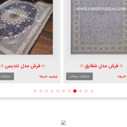
فرش مدل شقایق
فرش مدل تندیس
جزئیات بیشتر
جزئیات ب
950
شناسه :
9502