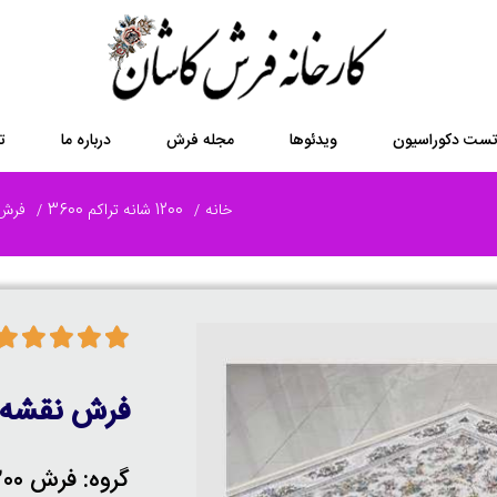
ست دکوراسیون
ویدئوها
مجله فرش
درباره ما
ت
خانه
1200 شانه تراکم 3600
فرش 1200 شانه گل ب
فرش نقشه نگار
گروه: فرش 1200 شانه گل برجسته