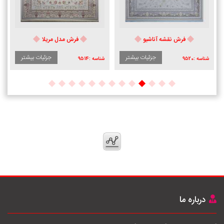
فرش نقشه آناشیو
فرش مدل مریلا
جزئیات بیشتر
جزئیات بیشتر
شناسه :
9520
شناسه :
9514
درباره ما