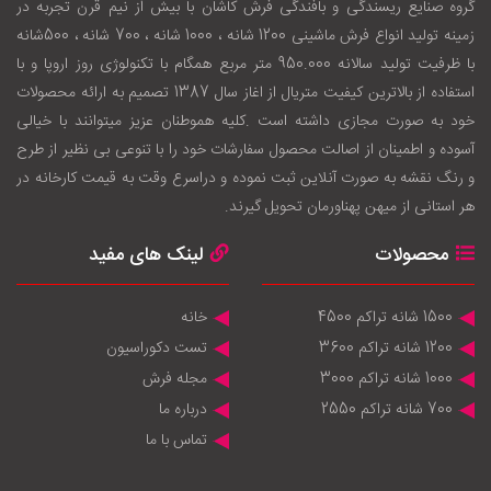
گروه صنایع ریسندگی و بافندگی فرش کاشان با بيش از نيم قرن تجربه در
زمينه توليد انواع فرش ماشینی 1200 شانه ، 1000 شانه ، 700 شانه ، 500شانه
با ظرفيت توليد سالانه 950.000 متر مربع همگام با تکنولوژی روز اروپا و با
استفاده از بالاترين کيفيت متريال از اغاز سال 1387 تصميم به ارائه محصولات
خود به صورت مجازی داشته است .کليه هموطنان عزيز ميتوانند با خيالی
آسوده و اطمينان از اصالت محصول سفارشات خود را با تنوعی بی نظير از طرح
و رنگ نقشه به صورت آنلاين ثبت نموده و دراسرع وقت به قيمت کارخانه در
هر استانی از ميهن پهناورمان تحويل گيرند.
محصولات
لینک های مفید
1500 شانه تراکم 4500
خانه
1200 شانه تراکم 3600
تست دکوراسیون
1000 شانه تراکم 3000
مجله فرش
700 شانه تراکم 2550
درباره ما
تماس با ما