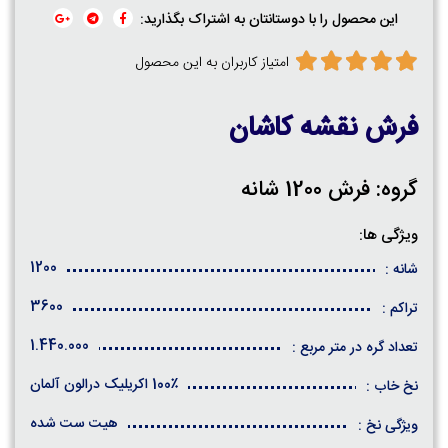
این محصول را با دوستانتان به اشتراک بگذارید:
امتیاز کاربران به این محصول
فرش نقشه کاشان
گروه: فرش 1200 شانه
ویژگی ها:
1200
شانه :
3600
تراکم :
1.440.000
تعداد گره در متر مربع :
100٪ اکریلیک درالون آلمان
نخ خاب :
هیت ست شده
ویژگی نخ :