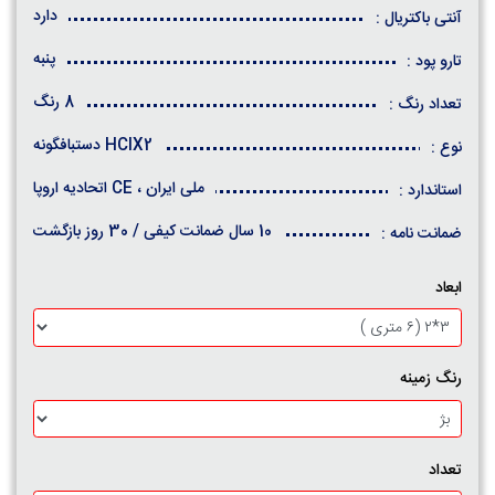
دارد
آنتی باکتریال :
پنبه
تارو پود :
8 رنگ
تعداد رنگ :
HCIX2 دستبافگونه
نوع :
ملی ایران ، CE اتحادیه اروپا
استاندارد :
10 سال ضمانت کیفی / 30 روز بازگشت
ضمانت نامه :
ابعاد
رنگ زمینه
تعداد