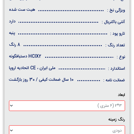
هیت ست شده
ویژگی نخ :
دارد
آنتی باکتریال :
پنبه
تارو پود :
8 رنگ
تعداد رنگ :
HCIX2 دستبافگونه
نوع :
ملی ایران ، CE اتحادیه اروپا
استاندارد :
10 سال ضمانت کیفی / 30 روز بازگشت
ضمانت نامه :
ابعاد
رنگ زمینه