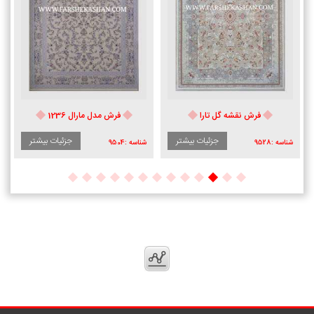
فرش نقشه گل تارا
فرش مدل مارال 1236
جزئیات بیشتر
جزئیات بیشتر
شناسه :
9528
شناسه :
9504