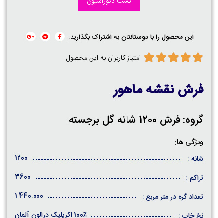
تست دکوراسیون
این محصول را با دوستانتان به اشتراک بگذارید:
امتیاز کاربران به این محصول
فرش نقشه ماهور
گروه: فرش 1200 شانه گل برجسته
ویژگی ها:
1200
شانه :
3600
تراکم :
1.440.000
تعداد گره در متر مربع :
100٪ اکریلیک درالون آلمان
نخ خاب :