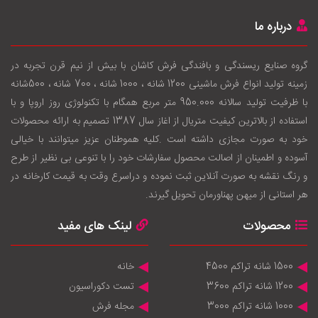
درباره ما
گروه صنایع ریسندگی و بافندگی فرش کاشان با بيش از نيم قرن تجربه در
زمينه توليد انواع فرش ماشینی 1200 شانه ، 1000 شانه ، 700 شانه ، 500شانه
با ظرفيت توليد سالانه 950.000 متر مربع همگام با تکنولوژی روز اروپا و با
استفاده از بالاترين کيفيت متريال از اغاز سال 1387 تصميم به ارائه محصولات
خود به صورت مجازی داشته است .کليه هموطنان عزيز ميتوانند با خيالی
آسوده و اطمينان از اصالت محصول سفارشات خود را با تنوعی بی نظير از طرح
و رنگ نقشه به صورت آنلاين ثبت نموده و دراسرع وقت به قيمت کارخانه در
هر استانی از ميهن پهناورمان تحويل گيرند.
محصولات
لینک های مفید
1500 شانه تراکم 4500
خانه
1200 شانه تراکم 3600
تست دکوراسیون
1000 شانه تراکم 3000
مجله فرش