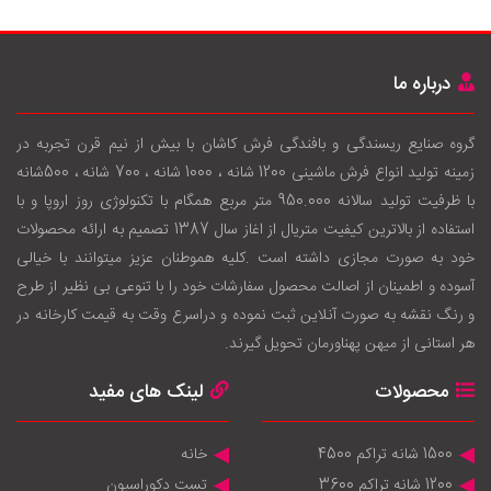
درباره ما
گروه صنایع ریسندگی و بافندگی فرش کاشان با بيش از نيم قرن تجربه در
زمينه توليد انواع فرش ماشینی 1200 شانه ، 1000 شانه ، 700 شانه ، 500شانه
با ظرفيت توليد سالانه 950.000 متر مربع همگام با تکنولوژی روز اروپا و با
استفاده از بالاترين کيفيت متريال از اغاز سال 1387 تصميم به ارائه محصولات
خود به صورت مجازی داشته است .کليه هموطنان عزيز ميتوانند با خيالی
آسوده و اطمينان از اصالت محصول سفارشات خود را با تنوعی بی نظير از طرح
و رنگ نقشه به صورت آنلاين ثبت نموده و دراسرع وقت به قيمت کارخانه در
هر استانی از ميهن پهناورمان تحويل گيرند.
محصولات
لینک های مفید
1500 شانه تراکم 4500
خانه
1200 شانه تراکم 3600
تست دکوراسیون