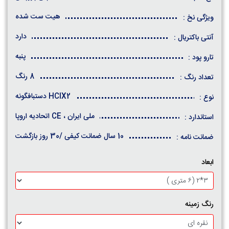
هیت ست شده
ویژگی نخ :
دارد
آنتی باکتریال :
پنبه
تارو پود :
8 رنگ
تعداد رنگ :
HCIX2 دستبافگونه
نوع :
ملی ایران ، CE اتحادیه اروپا
استاندارد :
10 سال ضمانت کیفی /30 روز بازگشت
ضمانت نامه :
ابعاد
رنگ زمینه