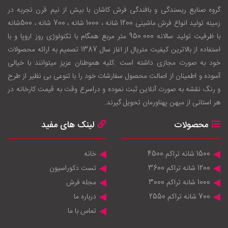
گروه صنایع ریسندگی و بافندگی فرش کاشان با بيش از نيم قرن تجربه در
زمينه توليد انواع فرش ماشینی 1200 شانه ، 1000 شانه ، 700 شانه ، 500شانه
با ظرفيت توليد سالانه 950.000 متر مربع همگام با تکنولوژی روز اروپا و با
استفاده از بالاترين کيفيت متريال از اغاز سال 1387 تصميم به ارائه محصولات
خود به صورت مجازی داشته است .کليه هموطنان عزيز ميتوانند با خيالی
آسوده و اطمينان از اصالت محصول سفارشات خود را با تنوعی بی نظير از طرح
و رنگ نقشه به صورت آنلاين ثبت نموده و دراسرع وقت به قيمت کارخانه در
هر استانی از ميهن پهناورمان تحويل گيرند.
محصولات
لینک های مفید
1500 شانه تراکم 4500
خانه
1200 شانه تراکم 3600
تست دکوراسیون
1000 شانه تراکم 3000
مجله فرش
700 شانه تراکم 2550
درباره ما
تماس با ما