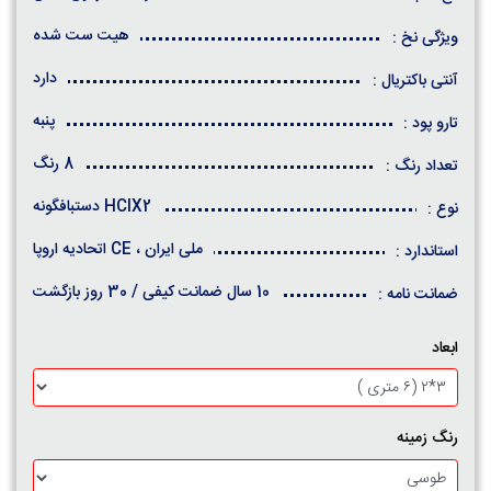
هیت ست شده
ویژگی نخ :
دارد
آنتی باکتریال :
پنبه
تارو پود :
8 رنگ
تعداد رنگ :
HCIX2 دستبافگونه
نوع :
ملی ایران ، CE اتحادیه اروپا
استاندارد :
10 سال ضمانت کیفی / 30 روز بازگشت
ضمانت نامه :
ابعاد
رنگ زمینه