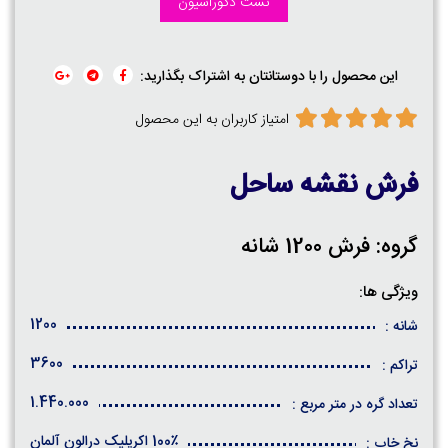
تست دکوراسیون
این محصول را با دوستانتان به اشتراک بگذارید:
امتیاز کاربران به این محصول
فرش نقشه ساحل
گروه: فرش 1200 شانه
ویژگی ها:
1200
شانه :
3600
تراکم :
1.440.000
تعداد گره در متر مربع :
100٪ اکریلیک درالون آلمان
نخ خاب :