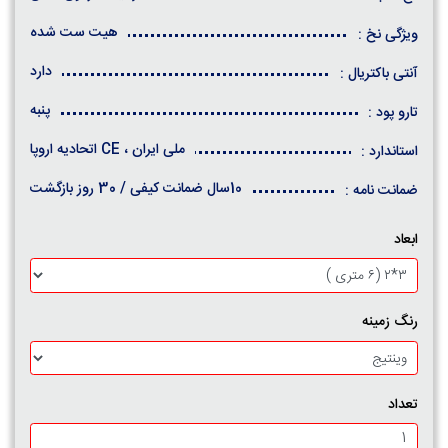
هیت ست شده
ویژگی نخ :
دارد
آنتی باکتریال :
پنبه
تارو پود :
ملی ایران ، CE اتحادیه اروپا
استاندارد :
10سال ضمانت کیفی / 30 روز بازگشت
ضمانت نامه :
ابعاد
رنگ زمینه
تعداد