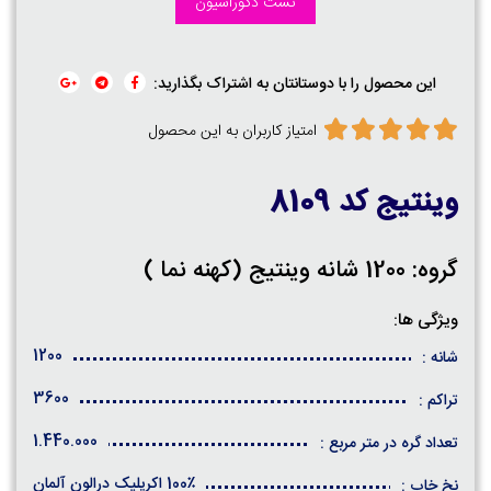
تست دکوراسیون
این محصول را با دوستانتان به اشتراک بگذارید:
امتیاز کاربران به این محصول
وینتیج کد 8109
گروه: 1200 شانه وینتیج (کهنه نما )
ویژگی ها:
1200
شانه :
3600
تراکم :
1.440.000
تعداد گره در متر مربع :
100٪ اکریلیک درالون آلمان
نخ خاب :