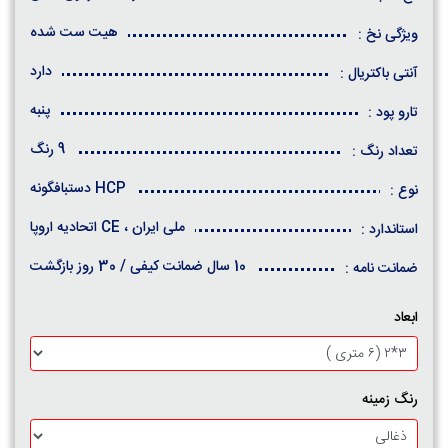
هیت ست شده
ویژگی نخ :
دارد
آنتی باکتریال :
پنبه
تارو پود :
9 رنگ
تعداد رنگ :
HCP دستبافگونه
نوع :
ملی ایران ، CE اتحادیه اروپا
استاندارد :
10 سال ضمانت کیفی / 30 روز بازگشت
ضمانت نامه :
ابعاد
رنگ زمینه