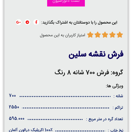
تست دکوراسیون
این محصول را با دوستانتان به اشتراک بگذارید:
امتیاز کاربران به این محصول
فرش نقشه سلین
گروه: فرش 700 شانه 8 رنگ
ویژگی ها:
700
شانه :
2550
تراکم :
595.000
تعداد گره در متر مربع :
100٪ اکریلیک درالون آلمان
نخ خاب :