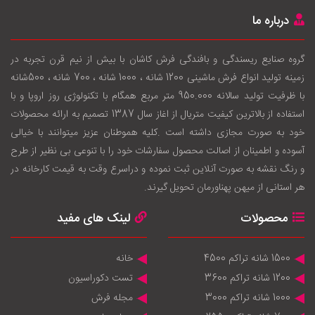
درباره ما
گروه صنایع ریسندگی و بافندگی فرش کاشان با بيش از نيم قرن تجربه در
زمينه توليد انواع فرش ماشینی 1200 شانه ، 1000 شانه ، 700 شانه ، 500شانه
با ظرفيت توليد سالانه 950.000 متر مربع همگام با تکنولوژی روز اروپا و با
استفاده از بالاترين کيفيت متريال از اغاز سال 1387 تصميم به ارائه محصولات
خود به صورت مجازی داشته است .کليه هموطنان عزيز ميتوانند با خيالی
آسوده و اطمينان از اصالت محصول سفارشات خود را با تنوعی بی نظير از طرح
و رنگ نقشه به صورت آنلاين ثبت نموده و دراسرع وقت به قيمت کارخانه در
هر استانی از ميهن پهناورمان تحويل گيرند.
محصولات
لینک های مفید
1500 شانه تراکم 4500
خانه
1200 شانه تراکم 3600
تست دکوراسیون
1000 شانه تراکم 3000
مجله فرش