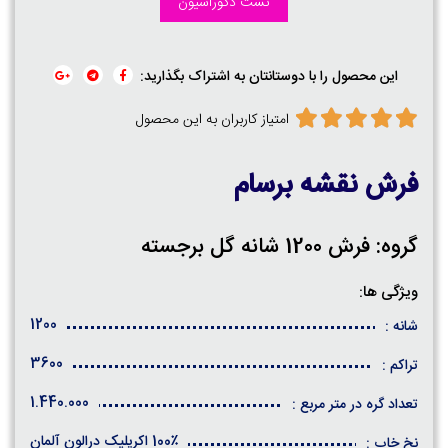
تست دکوراسیون
این محصول را با دوستانتان به اشتراک بگذارید:
امتیاز کاربران به این محصول
فرش نقشه برسام
گروه: فرش 1200 شانه گل برجسته
ویژگی ها:
1200
شانه :
3600
تراکم :
1.440.000
تعداد گره در متر مربع :
100٪ اکریلیک درالون آلمان
نخ خاب :