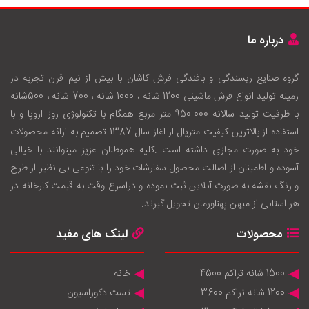
درباره ما
گروه صنایع ریسندگی و بافندگی فرش کاشان با بيش از نيم قرن تجربه در
زمينه توليد انواع فرش ماشینی 1200 شانه ، 1000 شانه ، 700 شانه ، 500شانه
با ظرفيت توليد سالانه 950.000 متر مربع همگام با تکنولوژی روز اروپا و با
استفاده از بالاترين کيفيت متريال از اغاز سال 1387 تصميم به ارائه محصولات
خود به صورت مجازی داشته است .کليه هموطنان عزيز ميتوانند با خيالی
آسوده و اطمينان از اصالت محصول سفارشات خود را با تنوعی بی نظير از طرح
و رنگ نقشه به صورت آنلاين ثبت نموده و دراسرع وقت به قيمت کارخانه در
هر استانی از ميهن پهناورمان تحويل گيرند.
محصولات
لینک های مفید
1500 شانه تراکم 4500
خانه
1200 شانه تراکم 3600
تست دکوراسیون