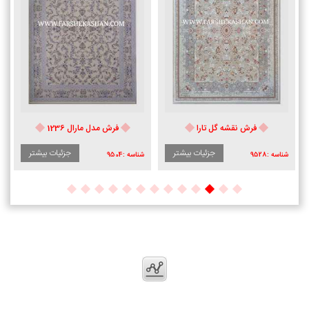
فرش نقشه گل تارا
فرش مدل مارال 1236
جزئیات بیشتر
جزئیات بیشتر
شناسه :
9528
شناسه :
9504