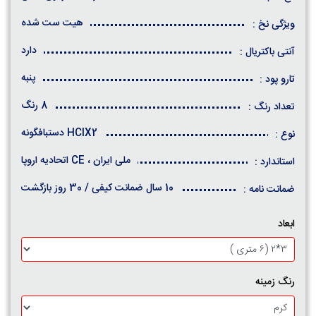
هیت ست شده
ویژگی نخ :
دارد
آنتی باکتریال :
پنبه
تارو پود :
8 رنگ
تعداد رنگ :
HCIX2 دستبافگونه
نوع :
ملی ایران ، CE اتحادیه اروپا
استاندارد :
10 سال ضمانت کیفی / 30 روز بازگشت
ضمانت نامه :
ابعاد
رنگ زمینه