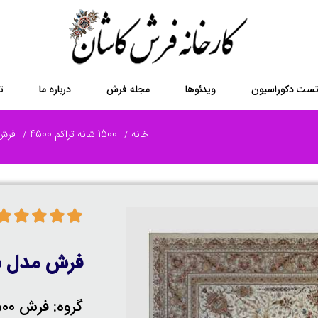
ست دکوراسیون
ویدئوها
مجله فرش
درباره ما
ت
خانه
1500 شانه تراکم 4500
فرش 1500 شانه گل 
فرش مدل ش
گروه: فرش 1500 شانه گل برجسته