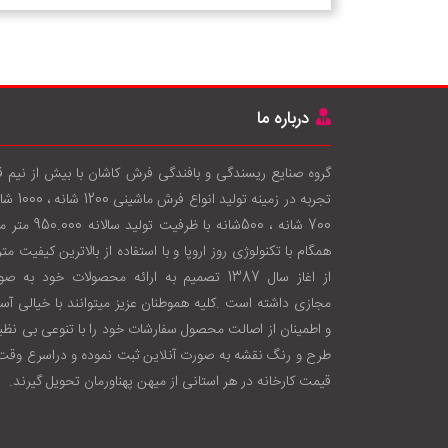
درباره ما
گروه صنایع ریسندگی و بافندگی فرش کاشان با بيش از نيم 
تجربه در زمينه توليد انواع فرش
700 شانه ، 500شانه با ظرفيت توليد سال
همگام با تکنولوژی روز اروپا و با استفاده از بالاترين کيفيت متر
از اغاز سال 1387 تصميم به ارائه محصولات خود به ص
مجازی داشته است .کليه هموطنان عزيز ميتوانند با خيالی آس
و اطمينان از اصالت محصول سفارشات خود را با تنوعی بی نظير
طرح و رنگ نقشه به صورت آنلاين ثبت نموده و دراسرع وقت 
قيمت کارخانه در هر استانی از ميهن پهناورمان تحويل گيرند.