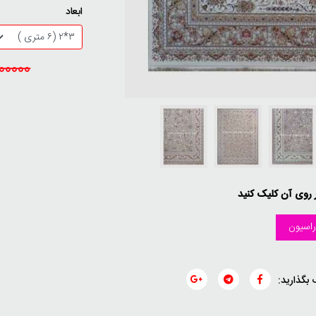
ابعاد
28600000
ر روی آن کلیک کنید
اسیون
 بگذارید: