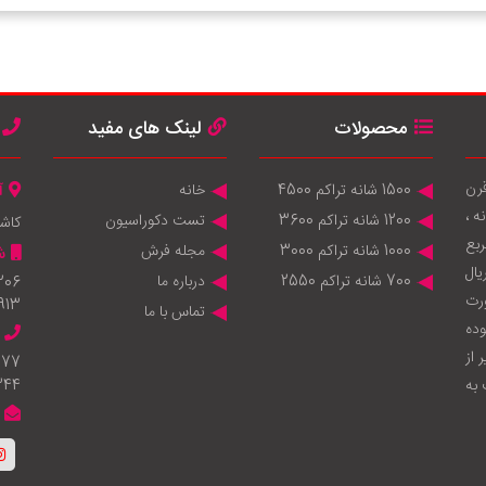
محصولات
لینک های مفید
قرن
1500 شانه تراکم 4500
خانه
آ
 ماشینی 1200 شانه ، 1000 شانه ،
1200 شانه تراکم 3600
تست دکوراسیون
کاش
انه 950.000 متر مربع
1000 شانه تراکم 3000
مجله فرش
ش
يال
700 شانه تراکم 2550
درباره ما
206
ورت
913
تماس با ما
وده
 از
777
به
344