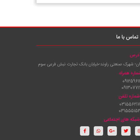
تماس با ما
درس
ان- شهرک صنعتی راوند-خیابان بانک تجارت نبش فرعی سوم
ماره همراه
09125961
09130771
شماره تلفن
03155621
03155515
شبکه های اجتماعی