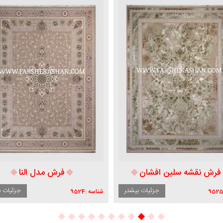
فرش نقشه سلین افشان
فرش مدل النا
جزئیات بیشتر
جزئیات ب
952
شناسه :
9524