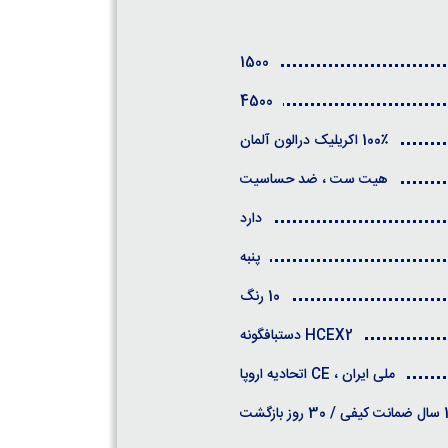
1500
4500
100٪ اکریلیک درالون آلمان
هیت ست ، ضد حساسیت
دارد
پنبه
10 رنگ
HCEX2 دستبافگونه
ملی ایران ، CE اتحادیه اروپا
روز بازگشت