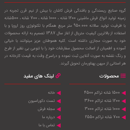
گروه صنایع ریسندگی و بافندگی فرش کاشان با بيش از نيم قرن تجربه در
زمينه توليد انواع فرش ماشینی 1200 شانه ، 1000 شانه ، 700 شانه ، 500شانه
با ظرفيت توليد سالانه 950.000 متر مربع همگام با تکنولوژی روز اروپا و با
استفاده از بالاترين کيفيت متريال از اغاز سال 1387 تصميم به ارائه محصولات
خود به صورت مجازی داشته است .کليه هموطنان عزيز ميتوانند با خيالی
آسوده و اطمينان از اصالت محصول سفارشات خود را با تنوعی بی نظير از طرح
و رنگ نقشه به صورت آنلاين ثبت نموده و دراسرع وقت به قيمت کارخانه در
هر استانی از ميهن پهناورمان تحويل گيرند.
محصولات
لینک های مفید
1500 شانه تراکم 4500
خانه
1200 شانه تراکم 3600
تست دکوراسیون
1000 شانه تراکم 3000
مجله فرش
700 شانه تراکم 2550
درباره ما
تماس با ما