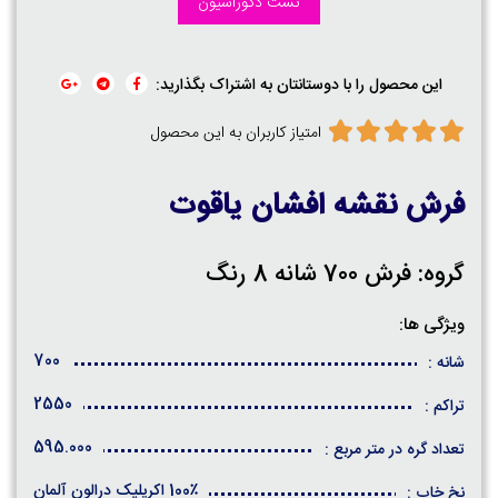
تست دکوراسیون
این محصول را با دوستانتان به اشتراک بگذارید:
امتیاز کاربران به این محصول
فرش نقشه افشان یاقوت
گروه: فرش 700 شانه 8 رنگ
ویژگی ها:
700
شانه :
2550
تراکم :
595.000
تعداد گره در متر مربع :
100٪ اکریلیک درالون آلمان
نخ خاب :