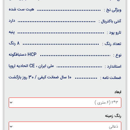
هیت ست شده
ویژگی نخ :
دارد
آنتی باکتریال :
پنبه
تارو پود :
8 رنگ
تعداد رنگ :
HCP دستبافگونه
نوع :
ملی ایران ، CE اتحادیه اروپا
استاندارد :
10 سال ضمانت کیفی / 30 روز بازگشت
ضمانت نامه :
ابعاد
رنگ زمینه