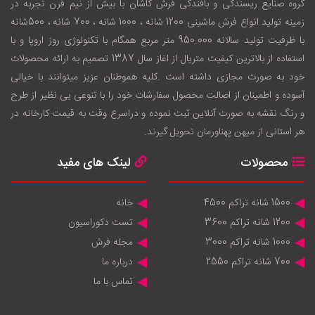
گروه صنایع ریسندگی و بافندگی فرش کاشان با بيش از نيم قرن تجربه در
زمينه توليد انواع فرش ماشینی 1200 شانه ، 1000 شانه ، 700 شانه ، 500شانه
با ظرفيت توليد سالانه 950.000 متر مربع همگام با تکنولوژی روز اروپا و با
استفاده از بالاترين کيفيت متريال از اغاز سال 1387 تصميم به ارائه محصولات
خود به صورت مجازی داشته است .کليه هموطنان عزيز ميتوانند با خيالی
آسوده و اطمينان از اصالت محصول سفارشات خود را با تنوعی بی نظير از طرح
و رنگ نقشه به صورت آنلاين ثبت نموده و دراسرع وقت به قيمت کارخانه در
هر استانی از ميهن پهناورمان تحويل گيرند.
محصولات
لینک های مفید
1500 شانه تراکم 4500
خانه
1200 شانه تراکم 3600
تست دکوراسیون
1000 شانه تراکم 3000
مجله فرش
700 شانه تراکم 2550
درباره ما
تماس با ما