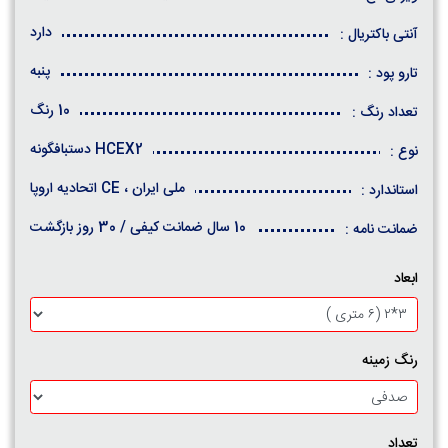
دارد
آنتی باکتریال :
پنبه
تارو پود :
10 رنگ
تعداد رنگ :
HCEX2 دستبافگونه
نوع :
ملی ایران ، CE اتحادیه اروپا
استاندارد :
10 سال ضمانت کیفی / 30 روز بازگشت
ضمانت نامه :
ابعاد
رنگ زمینه
تعداد