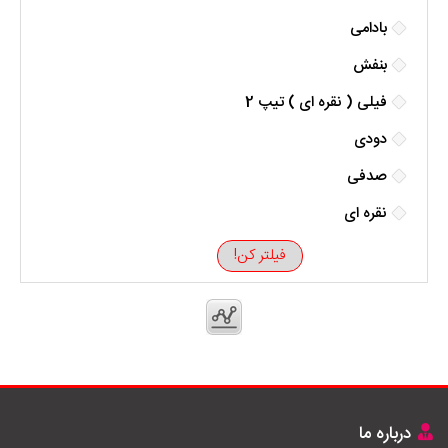
بادامی
بنفش
فیلی ( نقره ای ) تیپ 2
دودی
صدفی
نقره ای
فیلتر کن!
درباره ما