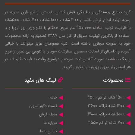
گروه صنایع ریسندگی و بافندگی فرش کاشان با بيش از نيم قرن تجربه در
زمينه توليد انواع فرش ماشینی 1200 شانه ، 1000 شانه ، 700 شانه ، 500شانه
با ظرفيت توليد سالانه 950.000 متر مربع همگام با تکنولوژی روز اروپا و با
استفاده از بالاترين کيفيت متريال از اغاز سال 1387 تصميم به ارائه محصولات
خود به صورت مجازی داشته است .کليه هموطنان عزيز ميتوانند با خيالی
آسوده و اطمينان از اصالت محصول سفارشات خود را با تنوعی بی نظير از طرح
و رنگ نقشه به صورت آنلاين ثبت نموده و دراسرع وقت به قيمت کارخانه در
هر استانی از ميهن پهناورمان تحويل گيرند.
محصولات
لینک های مفید
1500 شانه تراکم 4500
خانه
1200 شانه تراکم 3600
تست دکوراسیون
1000 شانه تراکم 3000
مجله فرش
700 شانه تراکم 2550
درباره ما
تماس با ما