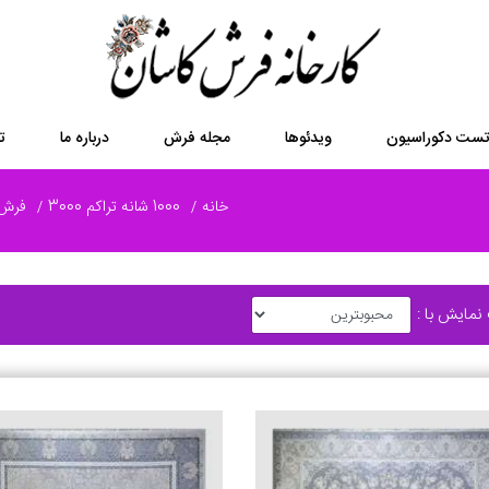
ست دکوراسیون
ویدئوها
مجله فرش
درباره ما
ت
خانه
1000 شانه تراکم 3000
فرش 1000 شا
نمایش با :