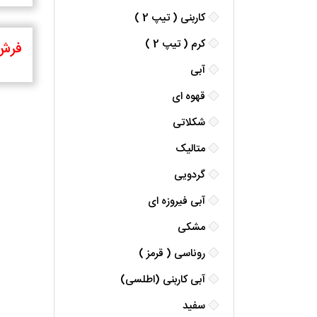
کاربنی ( تیپ 2 )
کرم ( تیپ 2 )
فرش 1000 
آبی
قهوه ای
شکلاتی
متالیک
گردویی
آبی فیروزه ای
مشکی
روناسی ( قرمز )
آبی کاربنی (اطلسی)
سفید