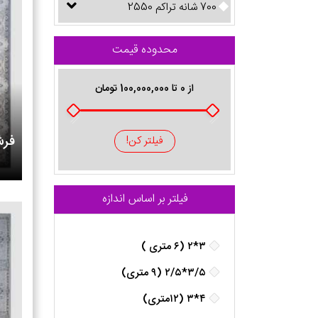
700 شانه تراکم 2550
محدوده قیمت
از
0
تا
100,000,000
تومان
فرش
فیلتر کن!
فیلتر بر اساس اندازه
۳*۲ (۶ متری )
۳/۵*۲/۵ (۹ متری)
۴*۳ (۱۲متری)